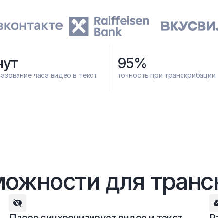
нут
95%
азование часа видео в текст
точность при транскрибации
ожности для транс
Плеер синхронизирует видео и текст
Р