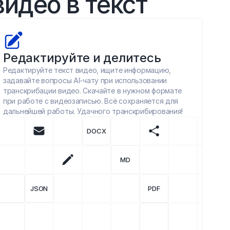
идео в текст
Редактируйте и делитесь
Редактируйте текст видео, ищите информацию, 
задавайте вопросы AI-чату при использовании 
транскрибации видео. Скачайте в нужном формате 
при работе с видеозаписью. Всё сохраняется для 
дальнейшей работы. Удачного транскрибирования!
DOCX
MD
JSON
PDF