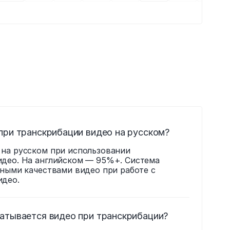
при транскрибации видео на русском?
на русском при использовании 
део. На английском — 95%+. Система 
зными качествами видео при работе с 
идео.
батывается видео при транскрибации?