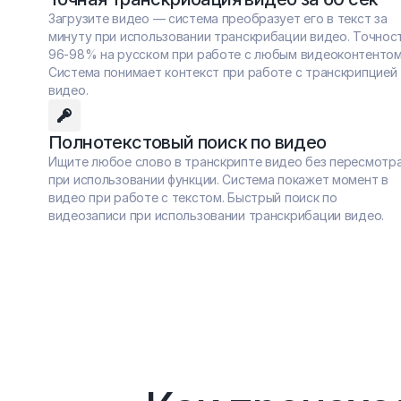
Загрузите видео — система преобразует его в текст за 
минуту при использовании транскрибации видео. Точност
96-98% на русском при работе с любым видеоконтентом.
Система понимает контекст при работе с транскрипцией 
видео.
Полнотекстовый поиск по видео
Ищите любое слово в транскрипте видео без пересмотра
при использовании функции. Система покажет момент в 
видео при работе с текстом. Быстрый поиск по 
видеозаписи при использовании транскрибации видео.