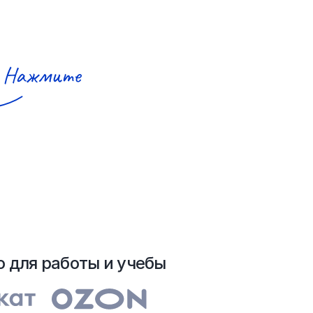
Нажмите
 для работы и учебы