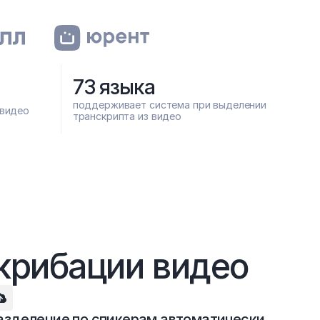
73 языка
поддерживает система при выделении 
 видео
транскрипта из видео
крибации видео
азделение по спикерам автоматически