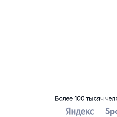
Более 100 тысяч че