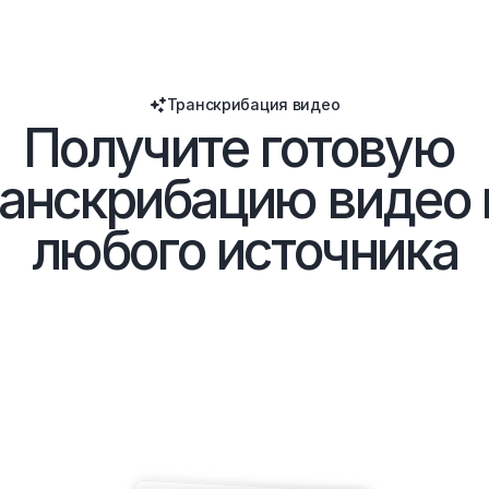
Транскрибация видео
Получите готовую 
анскрибацию видео и
любого источника