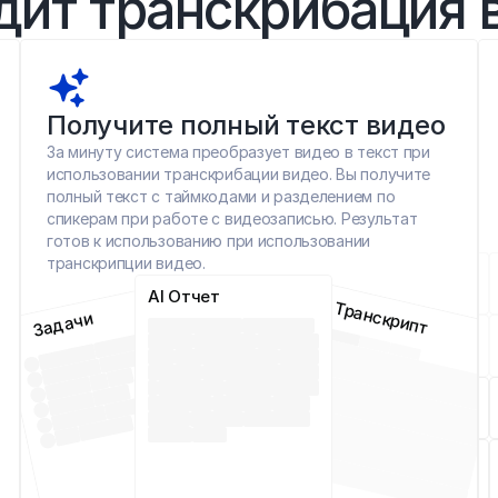
дит транскрибация в
Получите полный текст видео
За минуту система преобразует видео в текст при 
использовании транскрибации видео. Вы получите 
полный текст с таймкодами и разделением по 
спикерам при работе с видеозаписью. Результат 
готов к использованию при использовании 
транскрипции видео.
AI Отчет
Транскрипт
Задачи