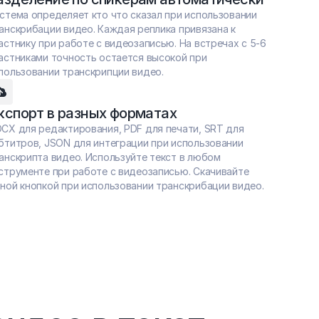
стема определяет кто что сказал при использовании 
анскрибации видео. Каждая реплика привязана к 
астнику при работе с видеозаписью. На встречах с 5-6 
астниками точность остается высокой при 
пользовании транскрипции видео.
кспорт в разных форматах
CX для редактирования, PDF для печати, SRT для 
бтитров, JSON для интеграции при использовании 
анскрипта видео. Используйте текст в любом 
струменте при работе с видеозаписью. Скачивайте 
ной кнопкой при использовании транскрибации видео.