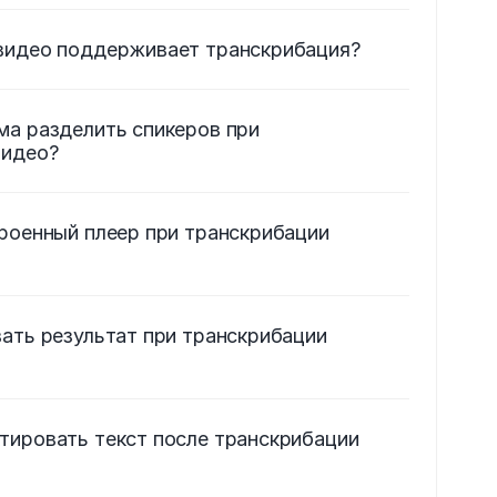
видео поддерживает транскрибация?
а разделить спикеров при 
видео?
роенный плеер при транскрибации 
ать результат при транскрибации 
ировать текст после транскрибации 