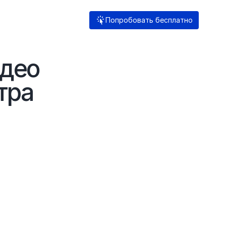
Попробовать бесплатно
део 
тра