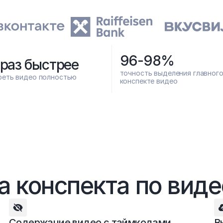
96-98%
 раз быстрее
точность выделения главного 
реть видео полностью
конспекте видео
 конспекта по видео
Содержание видео с таймкодами
В