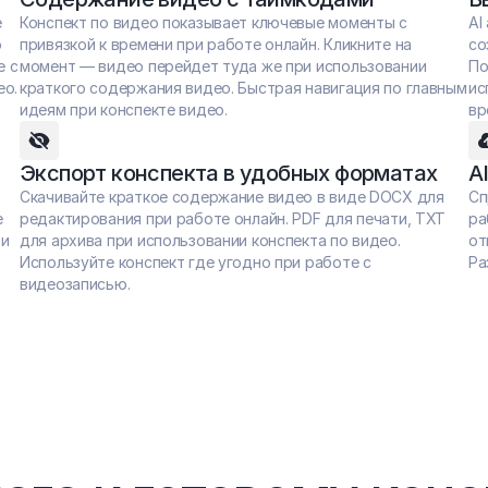
 
Конспект по видео показывает ключевые моменты с 
AI
 
привязкой к времени при работе онлайн. Кликните на 
со
 с 
момент — видео перейдет туда же при использовании 
По
ео.
краткого содержания видео. Быстрая навигация по главным 
ис
идеям при конспекте видео.
вр
Экспорт конспекта в удобных форматах
A
Скачивайте краткое содержание видео в виде DOCX для 
Сп
 
редактирования при работе онлайн. PDF для печати, TXT 
ра
и 
для архива при использовании конспекта по видео. 
от
Используйте конспект где угодно при работе с 
Ра
видеозаписью.