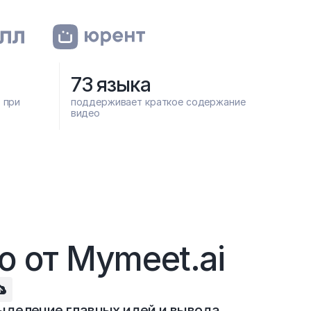
73 языка
при 
поддерживает краткое содержание 
видео
 от Mymeet.ai
ыделение главных идей и вывода