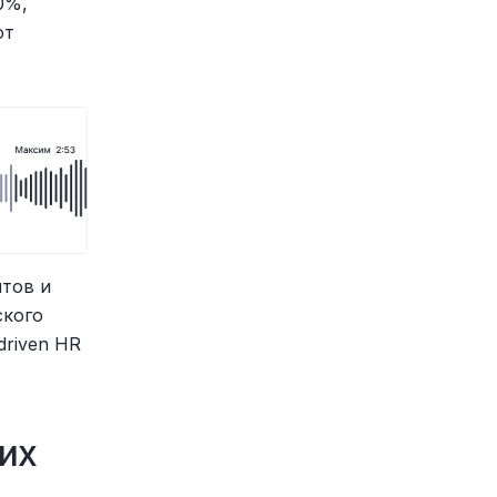
%, 
т 
тов и 
кого 
riven HR 
х 