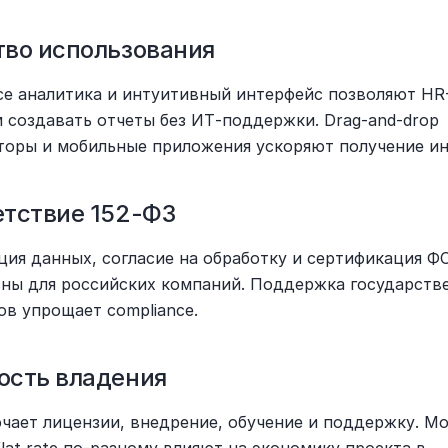
тво использования
vice аналитика и интуитивный интерфейс позволяют HR
 создавать отчеты без ИТ-поддержки. Drag-and-drop 
торы и мобильные приложения ускоряют получение ин
етствие 152-ФЗ
ция данных, согласие на обработку и сертификация Ф
ьны для российских компаний. Поддержка государстве
ов упрощает compliance.
ость владения
чает лицензии, внедрение, обучение и поддержку. Мод
flat rate по-разному влияют на экономику проекта в 