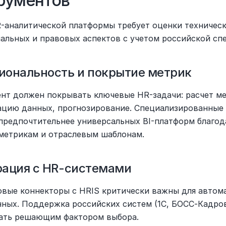
рументов
-аналитической платформы требует оценки технически
альных и правовых аспектов с учетом российской сп
иональность и покрытие метрик
нт должен покрывать ключевые HR-задачи: расчет мет
ацию данных, прогнозирование. Специализированные
предпочтительнее универсальных BI-платформ благода
метрикам и отраслевым шаблонам.
рация с HR-системами
товые коннекторы с HRIS критически важны для автома
нных. Поддержка российских систем (1С, БОСС-Кадров
ать решающим фактором выбора.