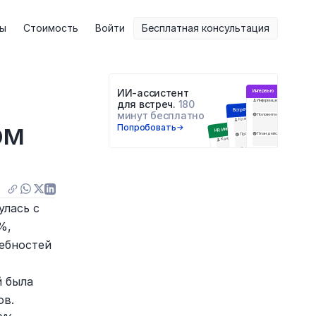
ты
Стоимость
Войти
Бесплатная консультация
ИИ-ассистент 
Интервью
Информация о респонденте
для встреч. 
180 
Встреча с клиентом
минут бесплатно
Положительное
Негатив
Цели встречи
Клиент
м 
Попробовать
HR Интервью
Проблемы и блокеры
План действий
Q&A
Кандидат
Навыки
Последующие шаги
Образование
Инсайты
Анализ ответов
лась с 
, 
ебностей 
 была 
в. 