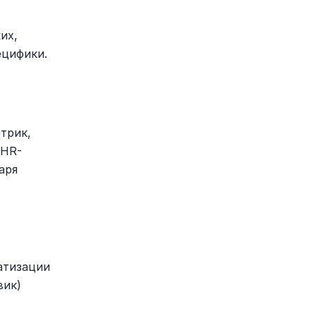
х, 
ецифики.
рик, 
 HR-
ря 
тизации 
ик) 