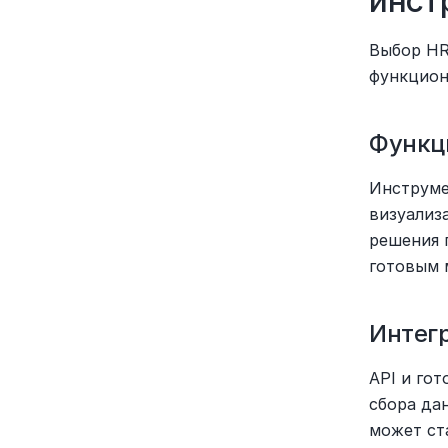
инст
Выбор HR
функцион
Функц
Инструме
визуализ
решения 
готовым 
Интег
API и го
сбора да
может ст