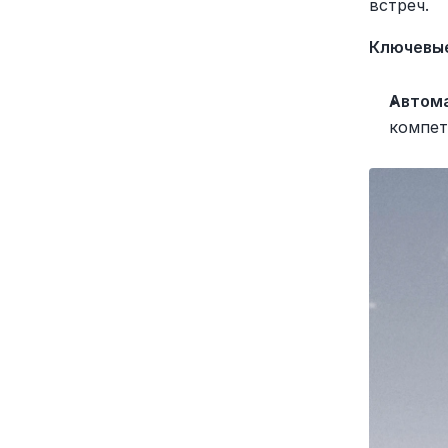
встреч.
Ключевые
Автома
компете