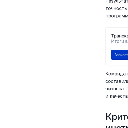
Результа
точность
программ 
Команда 
составил
бизнеса.
и качест
Крит