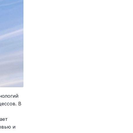
ологий 
ессов. В 
ет 
вью и 