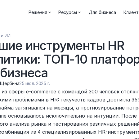
Решения
Ресурсы
Для бизнеса
Клиен
 и ИИ
шие инструменты HR 
литики: ТОП-10 платфор
 бизнеса
 Щербина
25 июл. 2025 г.
 из сферы e-commerce с командой 300 человек столкну
кими проблемами в HR: текучесть кадров достигла 35%
найма затягивался на месяцы, а прогнозирование потр
але основывалось исключительно на интуиции. После 
ого анализа рынка и тестирования различных решений
комбинация из 4 специализированных HR-инструменто