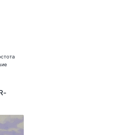
стота 
ие 
R-