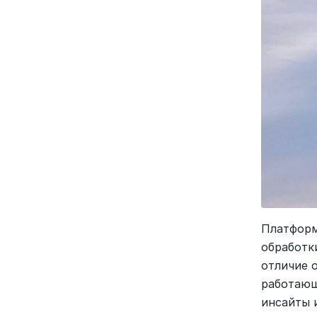
Платформ
обработк
отличие 
работающ
инсайты 