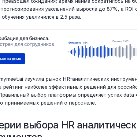
т превзошел ожидания: время найма сократилось на 60
 прогнозирования увольнений выросла до 87%, а ROI о
обучения увеличился в 2.5 раза.
mymeet.ai изучила рынок HR-аналитических инструмен
а рейтинг наиболее эффективных решений для российс
 Правильный выбор платформы определяет успех data-d
во принимаемых решений о персонале.
ерии выбора HR аналитически