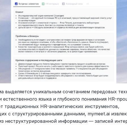
а выделяется уникальным сочетанием передовых техн
и естественного языка и глубокого понимания HR-проц
от традиционных HR-аналитических инструментов, 
их с структурированными данными, mymeet.ai извлека
из неструктурированной информации — записей интер