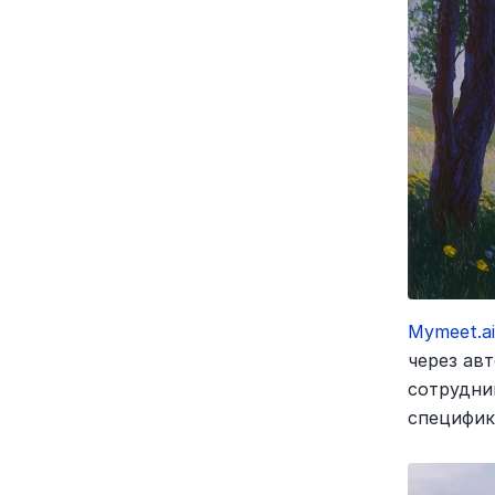
Mymeet.a
через ав
сотрудни
специфик