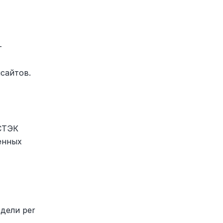
-
сайтов.
СТЭК 
нных 
ели per 