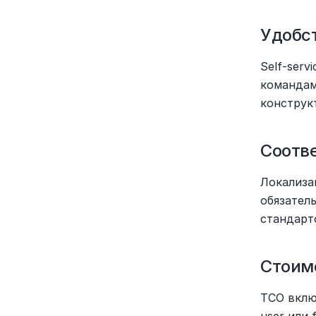
Удобс
Self-ser
командам
конструк
Соотв
Локализа
обязател
стандарт
Стоим
TCO вклю
user или 