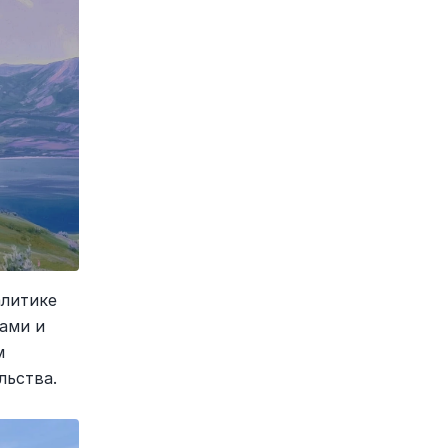
литике 
ами и 
 
льства.