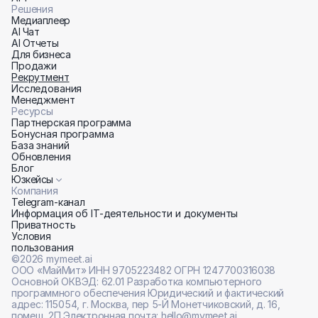
Решения
Медиаплеер
AI Чат
AI Отчеты
Для бизнеса
Продажи
Рекрутмент
Исследования
Менеджмент
Ресурсы
Партнерская программа
Бонусная программа
База знаний
Обновления
Блог
Юзкейсы
Компания
Telegram-канал
Информация об IT-деятельности и документы
Приватность
Условия 
пользования
©2026 mymeet.ai
ООО «МайМит» ИНН 9705223482 ОГРН 1247700316038 
Основной ОКВЭД: 62.01 Разработка компьютерного 
программного обеспечения Юридический и фактический 
адрес: 115054, г. Москва, пер 5-Й Монетчиковский, д. 16, 
помещ. 2П Электронная почта: hello@mymeet.ai 