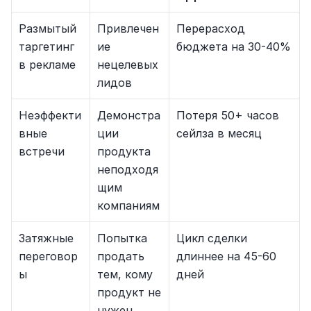
Размытый 
Привлечен
Перерасход 
таргетинг 
ие 
бюджета на 30-40%
в рекламе
нецелевых 
лидов
Неэффекти
Демонстра
Потеря 50+ часов 
вные 
ции 
сейлза в месяц
встречи
продукта 
неподходя
щим 
компаниям
Затяжные 
Попытка 
Цикл сделки 
переговор
продать 
длиннее на 45-60 
ы
тем, кому 
дней
продукт не 
нужен