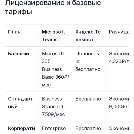
Лицензирование и базовые 
тарифы
План
Microsoft 
Яндекс.Те
Разница
Teams
лемост
Базовый
Microsoft 
Полность
Экономия 
365 
ю 
4,320₽/го
Business 
бесплатно
Basic 360₽/
мес
Стандарт
Business 
Бесплатно
Экономия 
ный
Standard 
9,000₽/го
750₽/мес
Корпорати
Enterprise 
Бесплатно
Экономия 