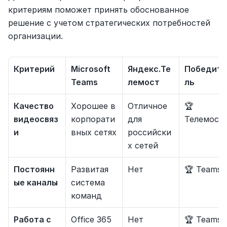
критериям поможет принять обоснованное 
решение с учетом стратегических потребностей 
организации.
Критерий
Microsoft 
Яндекс.Те
Победите
Teams
лемост
ль
Качество 
Хорошее в 
Отличное 
🏆 
видеосвяз
корпорати
для 
Телемост
и
вных сетях
российски
х сетей
Постоянн
Развитая 
Нет
🏆 Teams
ые каналы
система 
команд
Работа с 
Office 365 
Нет
🏆 Teams