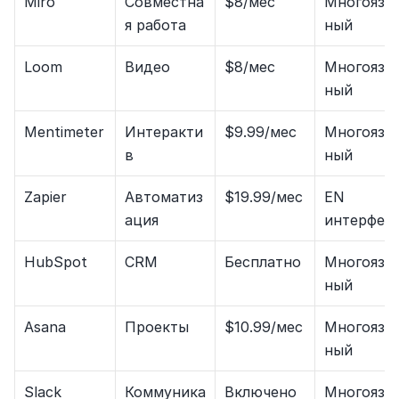
Miro
Совместна
$8/мес
Многоязы
я работа
ный
Loom
Видео
$8/мес
Многоязы
ный
Mentimeter
Интеракти
$9.99/мес
Многоязы
в
ный
Zapier
Автоматиз
$19.99/мес
EN 
ация
интерфей
HubSpot
CRM
Бесплатно
Многоязы
ный
Asana
Проекты
$10.99/мес
Многоязы
ный
Slack
Коммуника
Включено
Многоязы