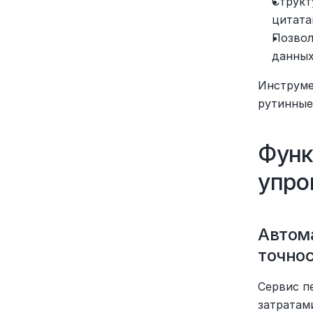
Структ
цитата
Позвол
данных
Инструме
рутинные
Функ
упро
Автома
точно
Сервис п
затратам