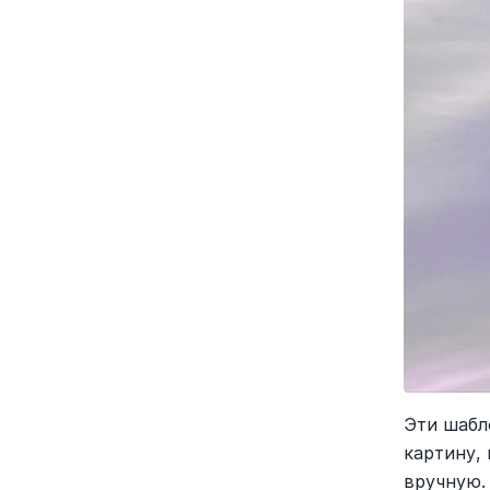
Эти шабл
картину,
вручную.