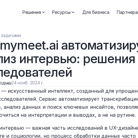
Решения
Ресурсы
Для бизнеса
Партнер
 задачами
 mymeet.ai автоматизиру
лиз интервью: решения 
ледователей
ердыш
24 нояб. 2024 г.
i — искусственный интеллект, созданный для упрощени
сследователей. Сервис автоматизирует транскрибаци
, анализ данных и поиск ключевых инсайтов, позволяя
очиться на интерпретации и выводах, а не на рутине.
 интервью — важная часть исследований в UX-дизайне,
ге и социологии, но процесс обработки данных часто 