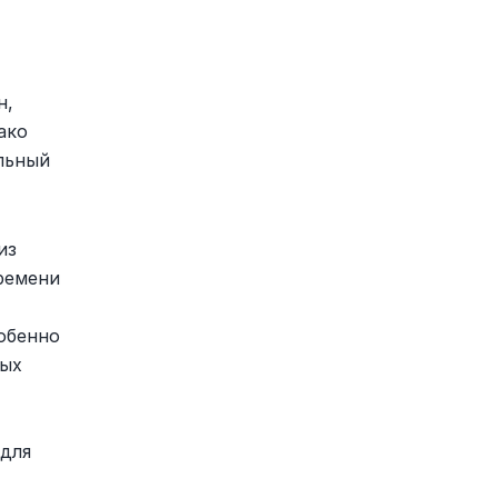
, 
ко 
ьный 
з 
ремени 
бенно 
ых 
для 