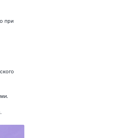
 при 
ского 
ми.
.