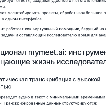
урирует ответы, создавая удобные отчёты с ключевым
ми.
яет масштабировать проекты, обрабатывая большие о
 в одном интерфейсе.
нт работает как виртуальный помощник, берущий на с
 задачи и оставляющий исследователю время для ана
ционал mymeet.ai: инструмен
щающие жизнь исследовате
тическая транскрибация с высокой 
стью
ереводит аудио в текст с минимальными временными 
и. Транскрибированные данные структурируются: