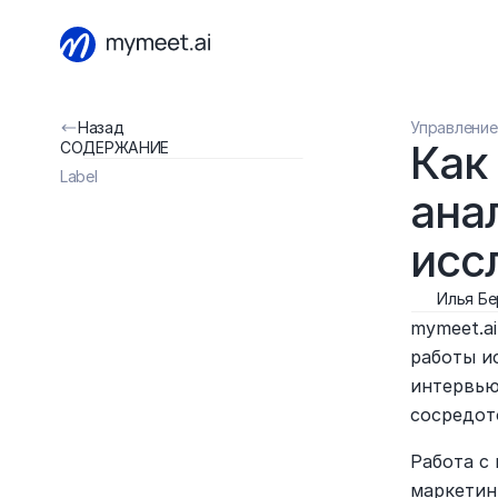
Назад
Управление
Как
СОДЕРЖАНИЕ
Label
ана
исс
Илья Б
mymeet.a
работы и
интервью
сосредот
Работа с
маркетин