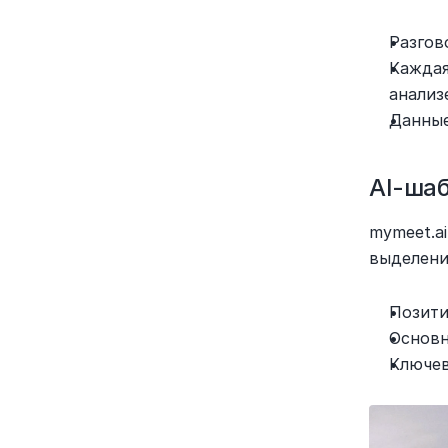
Разгов
Каждая
анализ
Данные
AI-ша
mymeet.a
выделени
Позити
Основн
Ключев