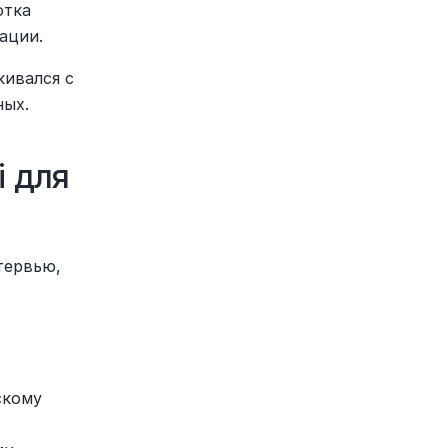
тка 
ации.
ивался с 
ных.
 для 
ервью, 
кому 