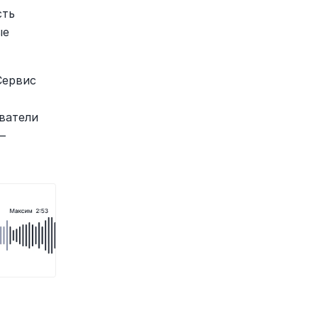
ть 
е 
ервис 
ватели 
 