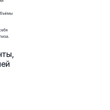
и 
бъёмы 
ебя 
лиза.
ты, 
лей