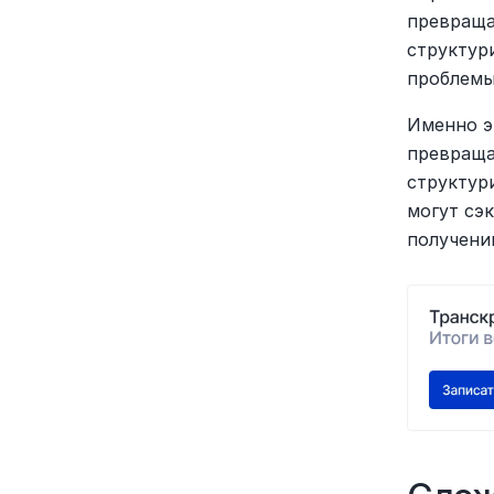
превраща
структур
проблемы
Именно э
превраща
структур
могут сэ
получени