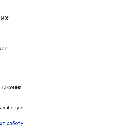
их 
централизованной системе для хранения и обработки информации. 
нижения 
работу с 
ет работу 