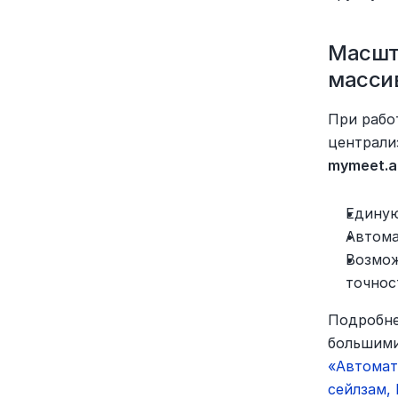
Масшт
масси
При рабо
mymeet.a
Единую
Автома
Возмож
точнос
Подробне
большими
«Автомати
сейлзам,