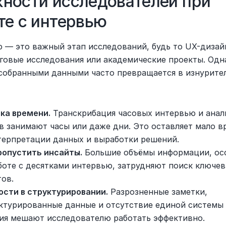
ности исследователей при 
те с интервью
 — это важный этап исследований, будь то UX-дизайн
говые исследования или академические проекты. Одна
 собранными данными часто превращается в изнурител
ка времени.
 Транскрибация часовых интервью и анали
в занимают часы или даже дни. Это оставляет мало в
терпретации данных и выработки решений.
ропустить инсайты.
 Большие объёмы информации, осо
боте с десятками интервью, затрудняют поиск ключев
ов.
сти в структурировании.
 Разрозненные заметки, 
ктурированные данные и отсутствие единой системы 
ия мешают исследователю работать эффективно.