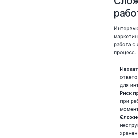
Слож
рабо
Интервью
маркетин
работа с
процесс.
Нехват
ответо
для ин
Риск п
при ра
момент
Сложно
нестру
хранен