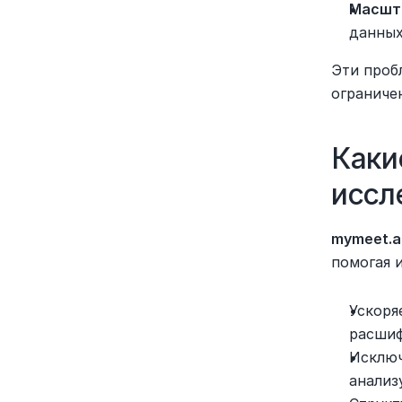
Масшт
данных
Эти проб
ограниче
Каки
иссл
mymeet.a
помогая 
Ускоря
расшиф
Исключ
анализ