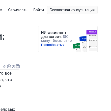
ам
Стоимость
Войти
Бесплатная консультация
 
ИИ-ассистент 
Интервью
Информация о респонденте
для встреч. 
180 
Встреча с клиентом
минут бесплатно
Положительное
Негатив
Цели встречи
Клиент
Попробовать
HR Интервью
Проблемы и блокеры
План действий
Q&A
Кандидат
Навыки
Последующие шаги
Образование
Инсайты
Анализ ответов
о всё 
, что 
 
еловых 