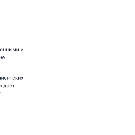
енными и 
е 
иентских 
 даёт 
е.