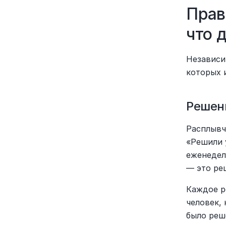
Прав
что 
Независи
которых 
Решен
Расплывч
«Решили 
еженедель
— это ре
Каждое р
человек, 
было реш