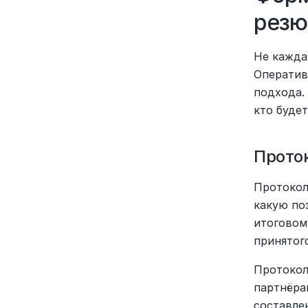
резю
Не кажда
Оператив
подхода. 
кто будет
Проток
Протокол 
какую по
итоговом
принятог
Протокол
партнёра
составле