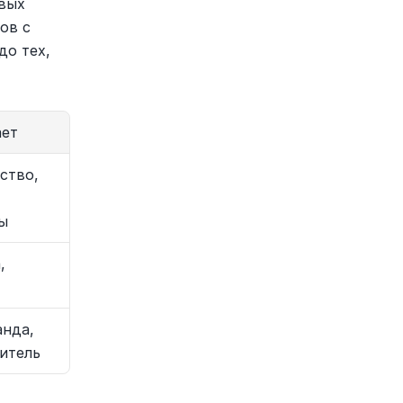
вых 
в с 
о тех, 
ает
тво, 
ы
 
нда, 
итель