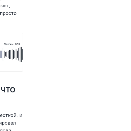
яет, 
просто 
что 
сткой, и 
ировал 
ова, 