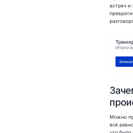
встреч и 
преврати
разговор
Заче
прои
Можно пр
всё равно
что было