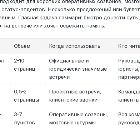
подходит для коротких оперативных созвонов, мозго
 статус-апдейтов. Несколько предложений или буллето
вным. Главная задача саммари: быстро донести суть д
л на встрече или хочет освежить память.
Объём
Когда использовать
Кто чит
ол
2-10 
Официальные и 
Руководс
страниц
юридически значимые 
юристы, 
встречи
партнёр
0,5-2 
Проектные встречи, 
Команда,
страницы
клиентские звонки
клиенты
и
3-7 
Оперативные созвоны, 
Вся кома
пунктов
мозговые штурмы
руковод