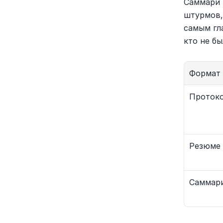
Саммари 
штурмов,
самым гла
кто не бы
Формат
Проток
Резюме
Саммар