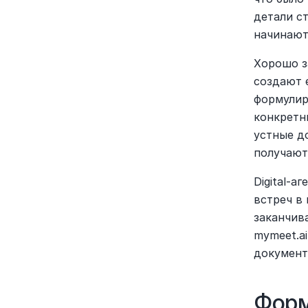
детали ст
начинают
Хорошо з
создают 
формулир
конкретн
устные до
получают
Digital-а
встреч в
заканчив
mymeet.ai
документ
Форм