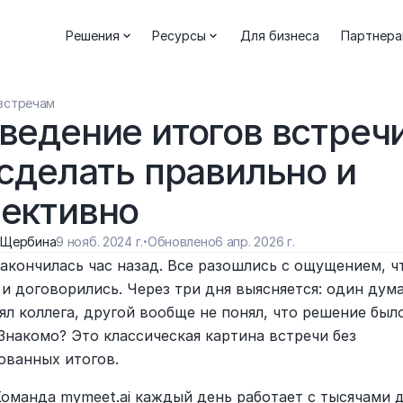
Решения
Ресурсы
Для бизнеса
Партнер
встречам
ведение итогов встречи:
 сделать правильно и 
ективно
 Щербина
9 нояб. 2024 г.
·
Обновлено
6 апр. 2026 г.
акончилась час назад. Все разошлись с ощущением, чт
и договорились. Через три дня выясняется: один думал
ял коллега, другой вообще не понял, что решение было
Знакомо? Это классическая картина встречи без 
ованных итогов.
Команда mymeet.ai каждый день работает с тысячами д