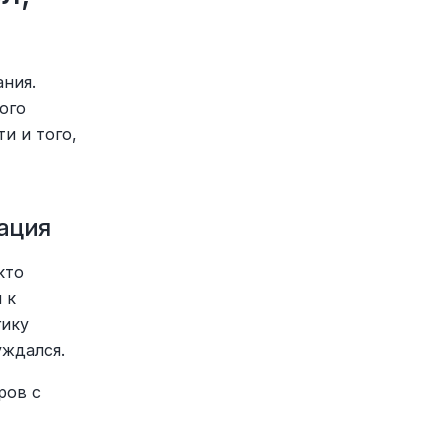
ния. 
го 
 и того, 
ация
то 
к 
ику 
уждался.
ов с 