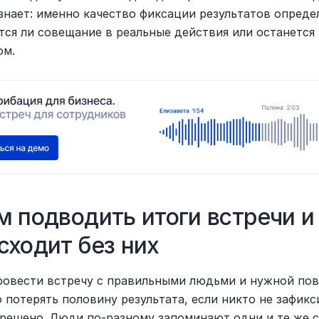
знает: именно качество фиксации результатов определ
тся ли совещание в реальные действия или останется 
ом.
м подводить итоги встречи и 
сходит без них
овести встречу с правильными людьми и нужной пове
 потерять половину результата, если никто не зафикс
 решено. Люди по-разному запоминают одни и те же сл