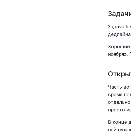
Задач
Задача бе
дедлайна
Хороший 
ноября».
Откры
Часть во
время по
отдельно 
просто и
В конце д
ней нужн