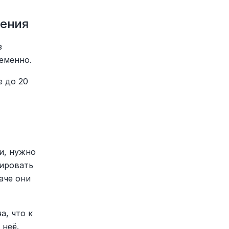
нения
 
еменно.
 до 20 
, нужно 
ировать 
аче они 
, что к 
неё. 