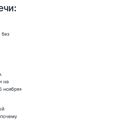
чи: 
без 
 
 на 
 ноября» 
й 
почему 