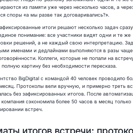
ираются из памяти уже через несколько часов, а чере
ся споры «а мы разве так договаривались?».
афиксированные итоги решают несколько задач сразу.
единое понимание: все участники видят одни и те же 
овки решений, а не каждый свою интерпретацию. Зада
ыми именами и дедлайнами выполняются в разы чаще,
говорённости. Коллеги, которые не попали на встречу
 полную картину без необходимости пересказа.
гентство BigDigital с командой 40 человек проводило бо
 месяц. Протоколы вели вручную, и примерно треть вс
алась без зафиксированных итогов. После автоматизац
 компания сэкономила более 50 часов в месяц только 
ировании встреч.
аты итогов встречи: протокол