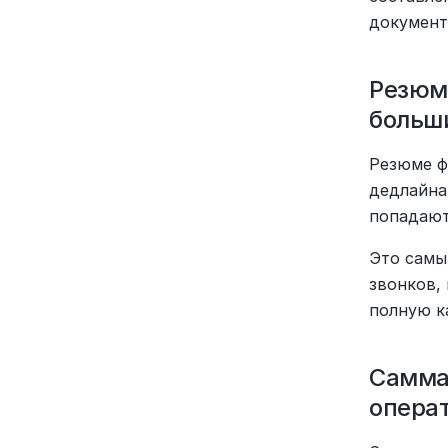
документ
Резюме
больш
Резюме ф
дедлайна
попадают
Это самы
звонков, 
полную к
Саммар
опера