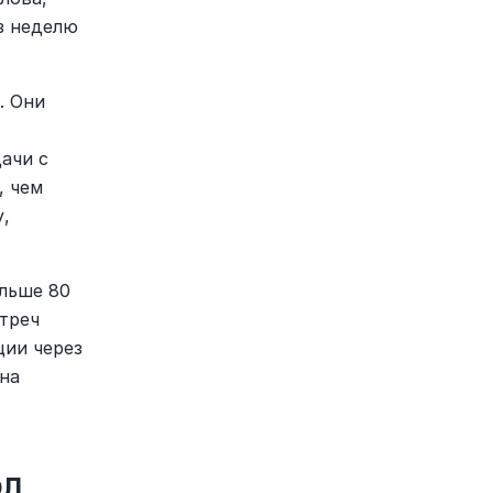
з неделю 
 Они 
чи с 
 чем 
, 
льше 80 
треч 
ии через 
на 
, 