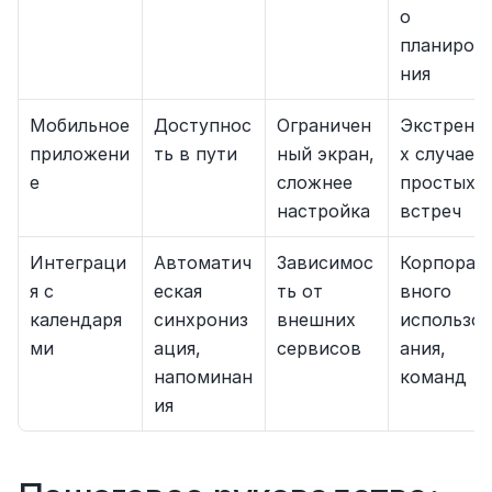
о 
планиров
ния
Мобильное 
Доступнос
Ограничен
Экстренн
приложени
ть в пути
ный экран, 
х случаев, 
е
сложнее 
простых 
настройка
встреч
Интеграци
Автоматич
Зависимос
Корпорат
я с 
еская 
ть от 
вного 
календаря
синхрониз
внешних 
использо
ми
ация, 
сервисов
ания, 
напоминан
команд
ия