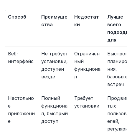
Способ
Преимуще
Недостат
Лучше 
ства
ки
всего 
подходит 
для
Веб-
Не требует 
Ограничен
Быстрого 
интерфейс
установки, 
ный 
планиров
доступен 
функциона
ния, 
везде
л
базовых 
встреч
Настольно
Полный 
Требует 
Продвину
е 
функциона
установки
тых 
приложени
л, быстрый 
пользоват
е
доступ
елей, 
регулярно