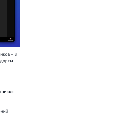
ков – и 
дарты 
тников
ений