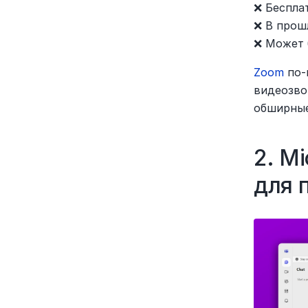
❌ Беспла
❌ В прош
❌ Может 
Zoom
 по
видеозво
обширные
2. M
для 