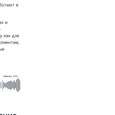
ботают в 
х и 
 
 как для 
лиентам, 
е 