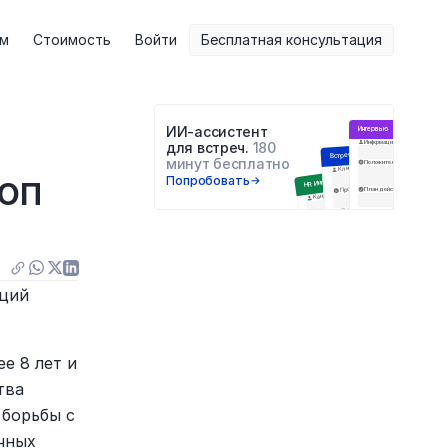
ам
Стоимость
Войти
Бесплатная консультация
ИИ-ассистент 
Интервью
Информация о респонденте
для встреч. 
180 
Встреча с клиентом
минут бесплатно
Положительное
Негатив
Цели встречи
Клиент
п 
Попробовать
HR Интервью
Проблемы и блокеры
План действий
Q&A
Кандидат
Навыки
Последующие шаги
Образование
Инсайты
Анализ ответов
ций 
 8 лет и 
ва 
борьбы с 
ных 