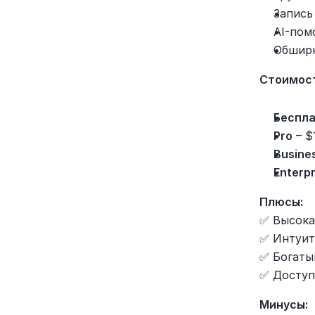
Запись
AI-пом
Обширн
Стоимос
Беспл
Pro
 – 
Busine
Enterpr
Плюсы:
✅ Высока
✅ Интуит
✅ Богаты
✅ Доступ
Минусы: