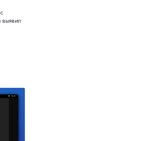
с 
 выявил 