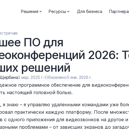
Решения
Ресурсы
Для бизнеса
Партнер
встречам
шее ПО для 
еоконференций 2026: То
ших решений
 Щербина
3 мар. 2025 г.
·
Обновлено
5 янв. 2026 г.
дежное программное обеспечение для видеоконферен
ть настоящей головной болью.
 я знаю – я управляю удаленными командами уже более
ровал практически каждую платформу. После множест
в с одного приложения для видеозвонков на другое и 
азными проблемами – от зависших экранов до загадоч