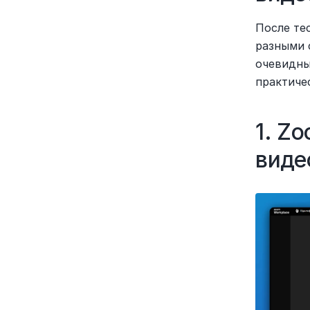
После те
разными 
очевидны
практиче
1. Z
виде