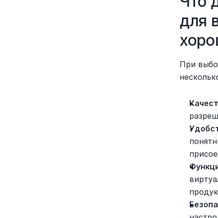
Что 
для 
хор
При выбо
нескольк
Качест
разреш
Удобст
понятн
присое
Функци
виртуа
продук
Безоп
настро