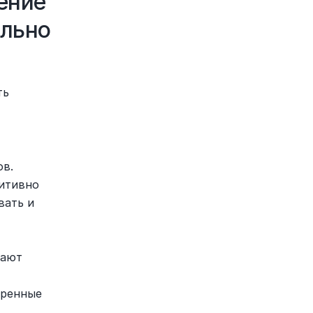
ние 
льно 
ь 
ов.
итивно 
ать и 
ают 
ренные 