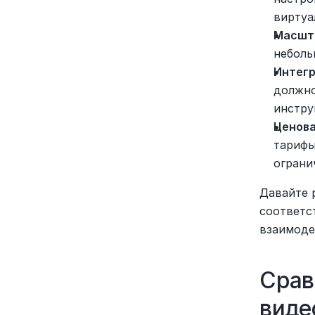
виртуа
Масшт
неболь
Интег
должно
инстру
Ценова
тарифы
ограни
Давайте 
соответс
взаимоде
Срав
виде