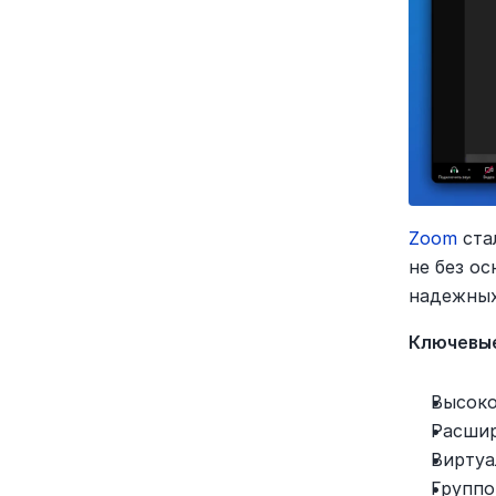
Zoom
 ст
не без о
надежных
Ключевые
Высоко
Расшир
Виртуа
Группо