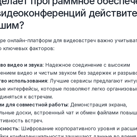
делает программное обеспече
видеоконференций действите
ошим?
ре онлайн-платформ для видеовстреч важно учитыват
о ключевых факторов:
во видео и звука
: Надежное соединение с высоким 
ением видео и чистым звуком без задержек и разрыв
во использования
: Лучшие сервисы предлагают инту
ые интерфейсы, которые позволяют легко организовыв
диняться к встречам.
и для совместной работы
: Демонстрация экрана, 
льные доски, встроенный чат и обмен файлами повыш
тивность встреч.
асность
: Шифрование корпоративного уровня и расши
йки конфиденциальности защищают данные во время 