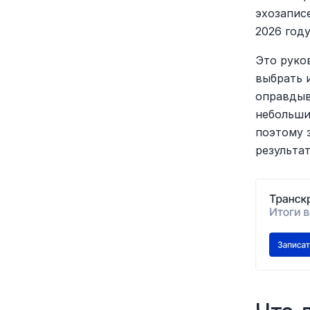
эхозапис
2026 году
Это руко
выбрать 
оправдыв
небольши
поэтому 
результа