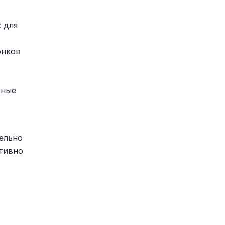
для 
нков 
ные 
льно 
ивно 