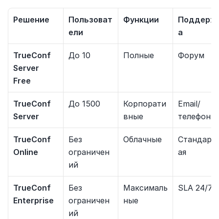
Решение
Пользоват
Функции
Поддерж
ели
а
TrueConf 
До 10
Полные
Форум
Server 
Free
TrueConf 
До 1500
Корпорати
Email/
Server
вные
телефон
TrueConf 
Без 
Облачные
Стандарт
Online
ограничен
ая
ий
TrueConf 
Без 
Максималь
SLA 24/7
Enterprise
ограничен
ные
ий