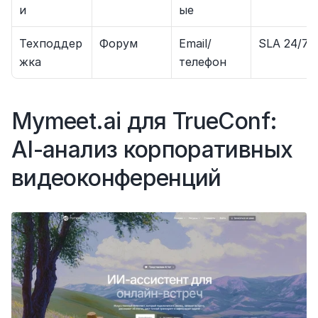
и
ые
Техподдер
Форум
Email/
SLA 24/7
жка
телефон
Mymeet.ai для TrueConf: 
AI-анализ корпоративных 
видеоконференций