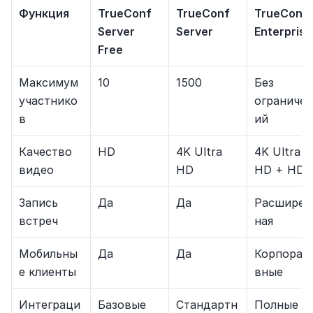
Функция
TrueConf 
TrueConf 
TrueConf 
Server 
Server
Enterprise
Free
Максимум 
10
1500
Без 
участнико
ограничен
в
ий
Качество 
HD
4K Ultra 
4K Ultra 
видео
HD
HD + HDR
Запись 
Да
Да
Расширен
встреч
ная
Мобильны
Да
Да
Корпорат
е клиенты
вные
Интеграци
Базовые
Стандартн
Полные