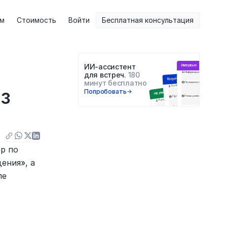
ам
Стоимость
Войти
Бесплатная консультация
ИИ-ассистент 
Интервью
Информация о респонденте
для встреч. 
180 
Встреча с клиентом
минут бесплатно
Положительное
Негатив
Цели встречи
Клиент
з 
Попробовать
HR Интервью
Проблемы и блокеры
План действий
Q&A
Кандидат
Навыки
Последующие шаги
Образование
Инсайты
Анализ ответов
р по 
ния», а 
е 