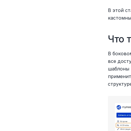
В этой ст
кастомны
Что 
В боковом
все досту
шаблоны 
применит
структуре