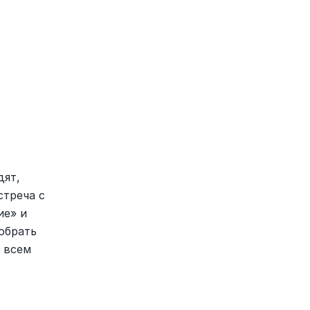
ят, 
треча с 
е» и 
брать 
 всем 