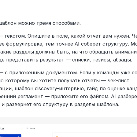
шаблон можно тремя способами.
 — текстом. Опишите в поле, какой отчет вам нужен. Че
ее формулировка, тем точнее AI соберет структуру. М
какие разделы должны быть, на что обращать внимание
де представить результат — списки, тезисы, абзацы.
я — с приложенным документом. Если у команды уже ес
по которому вы хотите получать отчеты — чек-лист 
ации, шаблон discovery-интервью, гайд по оценке кан
ренний регламент — приложите его файлом. AI разбере
 и развернет его структуру в разделы шаблона.