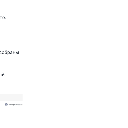
 
те.
собраны 
 
й 