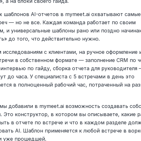
, а на блоки своего гайда.
ых шаблонов AI-отчетов в mymeet.ai охватывают самые 
реч — но не все. Каждая команда работает по своим 
м, и универсальные шаблоны рано или поздно начинаю
ть» до того, что действительно нужно.
 исследованиям с клиентами, на ручное оформление и
тречи в собственном формате — заполнение CRM по че
 интервью по гайду, сборка отчета для руководителя 
ут до часа. У специалиста с 5 встречами в день это 
ется в полноценный рабочий час, потраченный на раз
мы добавили в mymeet.ai возможность создавать собс
. Это конструктор, в котором вы описываете, какие р
ыть в отчете по встрече и что в каждом разделе долж
овать AI. Шаблон применяется к любой встрече в ворк
и уже прошедшей.