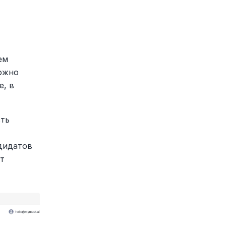
м 
ожно 
, в 
ть 
дидатов 
т 