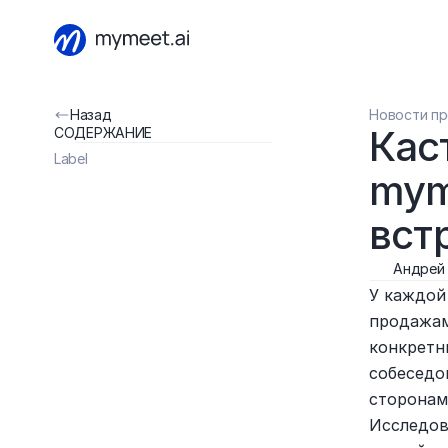
Назад
Новости п
Кас
СОДЕРЖАНИЕ
Label
myme
вст
Андрей
У каждой
продажам
конкретн
собеседо
сторонам
Исследов