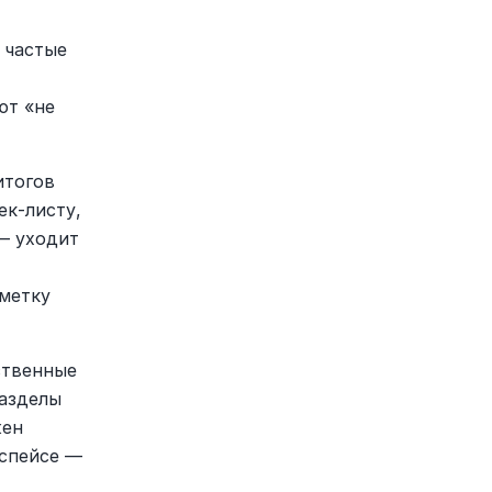
частые 
т «не 
тогов 
к-листу, 
— уходит 
метку 
твенные 
азделы 
ен 
спейсе — 