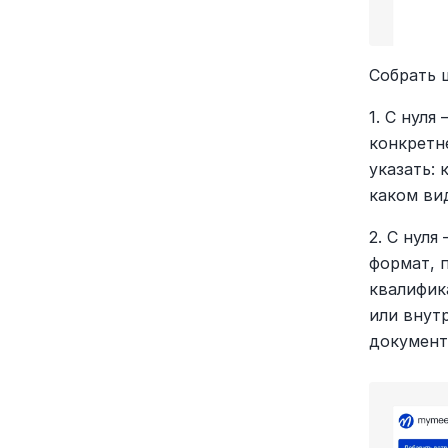
Собрать 
1. С нуля
конкретн
указать: 
каком ви
2. С нул
формат, 
квалифик
или внут
документ