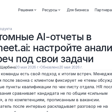
Решения
Ресурсы
Для бизнеса
Партнер
родукта
томные AI-отчеты в 
et.ai: настройте анали
реч под свои задачи
 Щербина
20 мая 2026 г.
·
Обновлено
20 мая 2026 г.
 команды есть свой подход к итогам встреч. Менедже
 после звонка с клиентом фиксирует не «темы обсужде
ые пункты квалификации по чек-листу отдела. HR посл
вания сравнивает кандидата не по общим «сильным 
», а по компетенциям, прописанным в вакансии. 
атель после интервью раскладывает разговор не на 