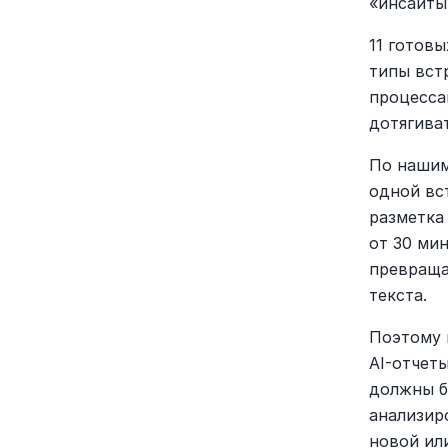
«инсайты»
11 готов
типы вст
процесса
дотягива
По нашим
одной вс
разметка
от 30 мин
превраща
текста.
Поэтому 
AI-отчеты
должны б
анализир
новой ил