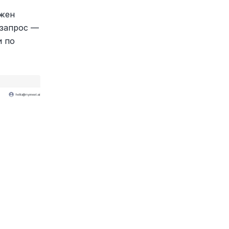
жен 
запрос — 
 по 
.