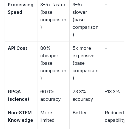
Processing 
3–5x faster 
3–5x 
–
Speed
(base 
slower 
comparison
(base 
)
comparison
)
API Cost
80% 
5x more 
–
cheaper 
expensive 
(base 
(base 
comparison
comparison
)
)
GPQA 
60.0% 
73.3% 
–13.3%
(science)
accuracy
accuracy
Non-STEM 
More 
Better
Reduced 
Knowledge
limited
capability