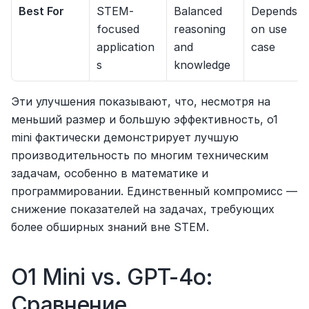
Best For
STEM-
Balanced 
Depends 
focused 
reasoning 
on use 
application
and 
case
s
knowledge
Эти улучшения показывают, что, несмотря на 
меньший размер и большую эффективность, o1 
mini фактически демонстрирует лучшую 
производительность по многим техническим 
задачам, особенно в математике и 
программировании. Единственный компромисс — 
снижение показателей на задачах, требующих 
более обширных знаний вне STEM.
O1 Mini vs. GPT-4o: 
Сравнение 