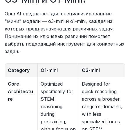
OpenAI предлагает две специализированные 
"мини" модели — o3-mini и o1-mini, каждая из 
которых предназначена для различных задач. 
Понимание их ключевых различий помогает 
выбрать подходящий инструмент для конкретных 
задач.
Category
O1-mini
O3-mini
Core 
Optimized 
Designed for 
Architectu
specifically for 
quick reasoning 
re
STEM 
across a broader 
reasoning 
range of domains, 
during 
with less 
pretraining, 
specialized focus 
with a focus on 
on STEM.