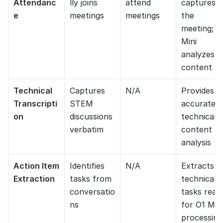
Attendanc
lly joins 
attend 
captures 
e
meetings
meetings
the 
meeting; O1
Mini 
analyzes its
content
Technical 
Captures 
N/A
Provides 
Transcripti
STEM 
accurate 
on
discussions 
technical 
verbatim
content for
analysis
Action Item 
Identifies 
N/A
Extracts 
Extraction
tasks from 
technical 
conversatio
tasks ready
ns
for O1 Mini 
processing