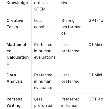
Knowledge
outside 
sive
STEM
Creative 
Less 
Strong 
GPT-4o
Tasks
capable
performan
ce
Mathemati
Preferred 
Less 
O1 Mini
cal 
in human 
preferred
Calculation
evaluations
s
Data 
Preferred 
Less 
O1 Mini
Analysis
in human 
preferred
evaluations
Personal 
Less 
Preferred 
GPT-4o
Writing
preferred
in human 