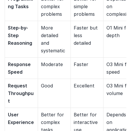
ng Tasks
complex 
simple 
on 
problems
problems
complexity
Step-by-
More 
Faster but 
O1 Mini for 
Step 
detailed 
less 
depth
Reasoning
and 
detailed
systematic
Response 
Moderate
Faster
O3 Mini for
Speed
speed
Request 
Good
Excellent
O3 Mini for
Throughpu
volume
t
User 
Better for 
Better for 
Depends 
Experience
complex 
interactive 
on 
tasks
use
application