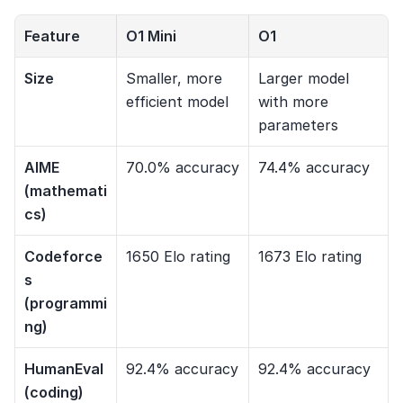
Feature
O1 Mini
O1
Size
Smaller, more 
Larger model 
efficient model
with more 
parameters
AIME 
70.0% accuracy
74.4% accuracy
(mathemati
cs)
Codeforce
1650 Elo rating
1673 Elo rating
s 
(programmi
ng)
HumanEval 
92.4% accuracy
92.4% accuracy
(coding)