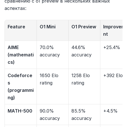
сравнению с o1 preview в нескольких важных 
аспектах:
Feature
O1 Mini
O1 Preview
Improvem
nt
AIME 
70.0% 
44.6% 
+25.4%
(mathemati
accuracy
accuracy
cs)
Codeforce
1650 Elo 
1258 Elo 
+392 Elo
s 
rating
rating
(programmi
ng)
MATH-500
90.0% 
85.5% 
+4.5%
accuracy
accuracy