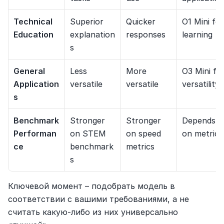
Technical 
Superior 
Quicker 
O1 Mini for 
Education
explanation
responses
learning
s
General 
Less 
More 
O3 Mini for
Application
versatile
versatile
versatility
s
Benchmark 
Stronger 
Stronger 
Depends 
Performan
on STEM 
on speed 
on metrics
ce
benchmark
metrics
s
Ключевой момент – подобрать модель в 
соответствии с вашими требованиями, а не 
считать какую-либо из них универсально 