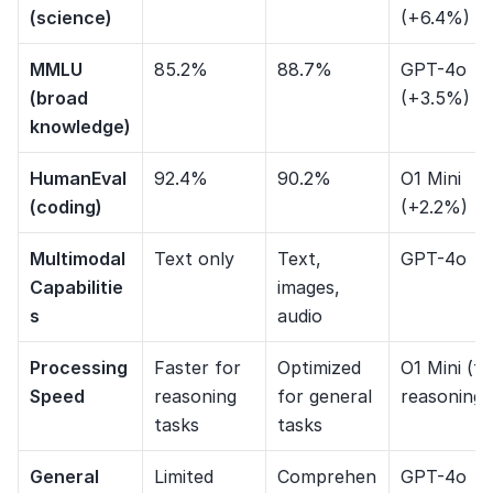
(science)
(+6.4%)
MMLU 
85.2%
88.7%
GPT-4o 
(broad 
(+3.5%)
knowledge)
HumanEval 
92.4%
90.2%
O1 Mini 
(coding)
(+2.2%)
Multimodal 
Text only
Text, 
GPT-4o
Capabilitie
images, 
s
audio
Processing 
Faster for 
Optimized 
O1 Mini (for
Speed
reasoning 
for general 
reasoning)
tasks
tasks
General 
Limited 
Comprehen
GPT-4o