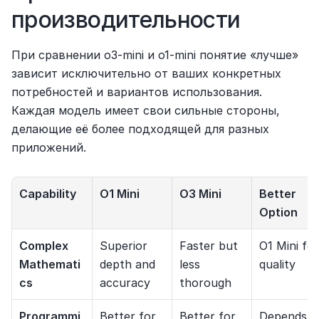
производительности
При сравнении o3-mini и o1-mini понятие «лучше» 
зависит исключительно от ваших конкретных 
потребностей и вариантов использования. 
Каждая модель имеет свои сильные стороны, 
делающие её более подходящей для разных 
приложений.
Capability
O1 Mini
O3 Mini
Better 
Option
Complex 
Superior 
Faster but 
O1 Mini for 
Mathemati
depth and 
less 
quality
cs
accuracy
thorough
Programmi
Better for 
Better for 
Depends 